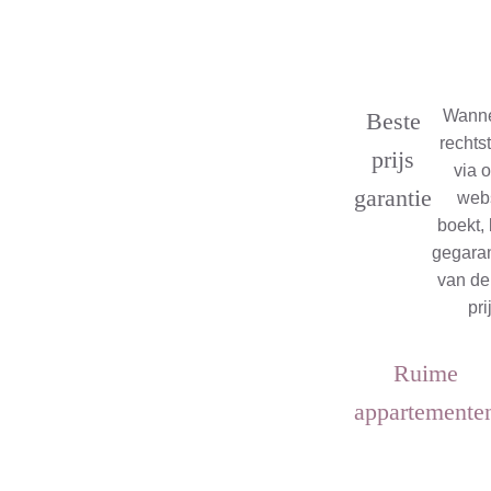
Wanne
Beste
rechts
prijs
via 
garantie
webs
boekt, 
gegara
van de
pri
Ruime
appartemente