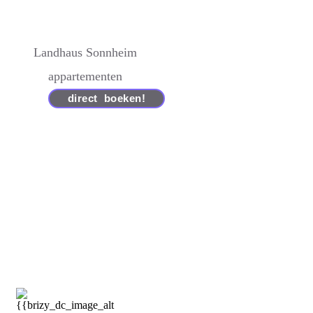
Landhaus Sonnheim
appartementen
direct boeken!
Vrijblijvende informatie
boek direct voor de beste prijs!
Boek direct voor de beste prijs
direct boeken is geld verdienen!