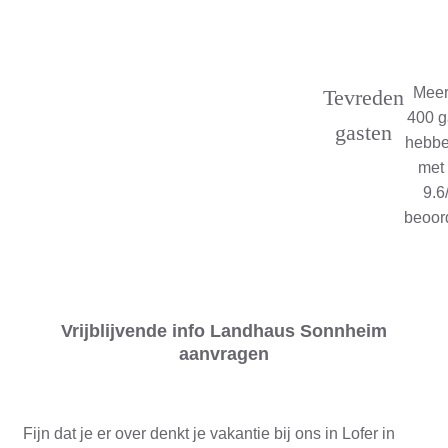
Meer
Tevreden
400 g
gasten
hebbe
met
9.6
beoor
Vrijblijvende info Landhaus Sonnheim
aanvragen
Fijn dat je er over denkt je vakantie bij ons in Lofer in