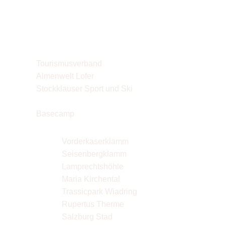
LINKS
Tourismusverband
Almenwelt Lofer
Stockklauser Sport und Ski
Skischule Sturm
Basecamp
UITSTAPJES
Vorderkaserklamm
Seisenbergklamm
Lamprechtshöhle
Maria Kirchental
Trassicpark Wiadring
Rupertus Therme
Salzburg Stad